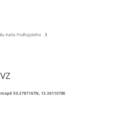
67777180 |
Datová schránka:
álu Karla Podhajského
VVZ
 mapě 50.3787167N, 13.3611078E