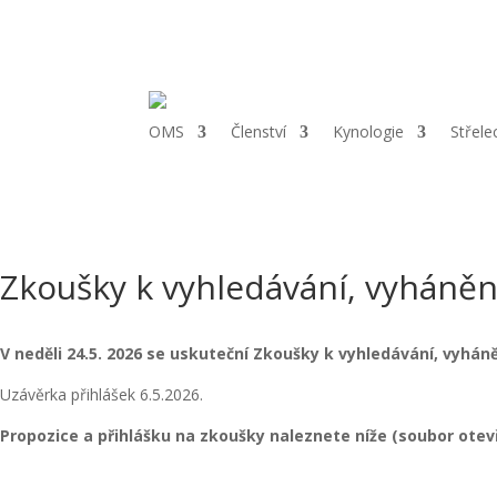
Telefon:
+420 775 626 019 |
Email:
cmmjchomutov@email.cz
|
Ad
OMS
Členství
Kynologie
Střele
Zkoušky k vyhledávání, vyháněn
V neděli 24.5. 2026 se uskuteční Zkoušky k vyhledávání, vyhán
Uzávěrka přihlášek 6.5.2026.
Propozice a přihlášku na zkoušky naleznete níže (soubor otev