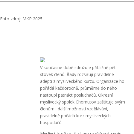
Foto zdroj: MKP 2025
V současné době sdružuje přibližně pět
stovek členů. Řady rozšiřují pravidelně
adepti z mysliveckého kurzu. Organizace ho
pořádá každoročně, průměrně do něho
nastoupí patnáct posluchačů. Okresní
myslivecký spolek Chomutov zaštiťuje svým
členům i další možnosti vzdělávání,
pravidelně pořádá kurz mysliveckých
hospodářů.
Myslivci, kteří mají zájem rozšiřovat svoje