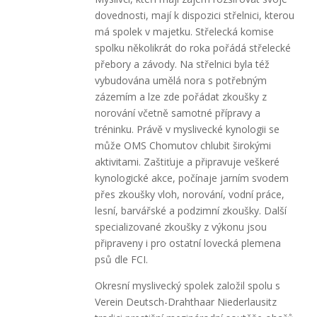
dovednosti, mají k dispozici střelnici, kterou
má spolek v majetku. Střelecká komise
spolku několikrát do roka pořádá střelecké
přebory a závody. Na střelnici byla též
vybudována umělá nora s potřebným
zázemím a lze zde pořádat zkoušky z
norování včetně samotné přípravy a
tréninku. Právě v myslivecké kynologii se
může OMS Chomutov chlubit širokými
aktivitami. Zaštiťuje a připravuje veškeré
kynologické akce, počínaje jarním svodem
přes zkoušky vloh, norování, vodní práce,
lesní, barvářské a podzimní zkoušky. Další
specializované zkoušky z výkonu jsou
připraveny i pro ostatní lovecká plemena
psů dle FCI.
Okresní myslivecký spolek založil spolu s
Verein Deutsch-Drahthaar Niederlausitz