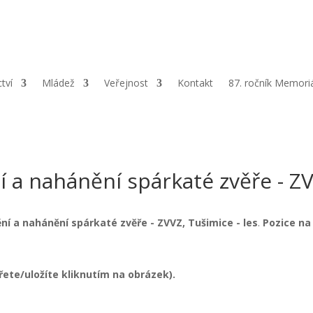
resa:
Vršovců 19/992, Chomutov 43001 |
ČÚ:
940147379/0800 |
IČ:
ctví
Mládež
Veřejnost
Kontakt
87. ročník Memori
í a nahánění spárkaté zvěře - Z
ění a nahánění spárkaté zvěře - ZVVZ, Tušimice - les
.
Pozice na
řete/uložíte kliknutím na obrázek).