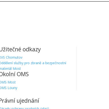
Užitečné odkazy
KVS Chomutov
Oddělení služby pro zbraně a bezpečnostní
materiál Most
Okolní OMS
OMS Most
OMS Louny
Právní ujednání
Zásady ochrany osobních údajů