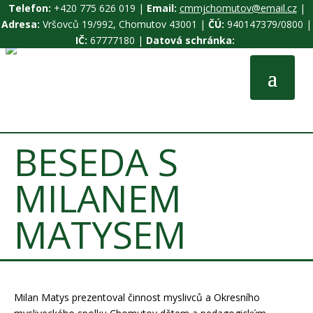
Telefon:
+420 775 626 019 |
Email:
cmmjchomutov@email.cz
|
Adresa:
Vršovců 19/992, Chomutov 43001 |
ČÚ:
940147379/0800 |
IČ:
67777180 |
Datová schránka:
BESEDA S
MILANEM
MATYSEM
Milan Matys prezentoval činnost myslivců a Okresního