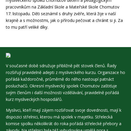
mysliveckého spolku Chomutov dětem a pedagogickým
pracovníkům na Základní škole a Mateřské škole Chomutov
17. listopadu. Děti seznámil s druhy zvěře, která žije v naší
krajině a s možnostmi, jak o přírodu pečovat a chránit si ji. Za
to mu patří veliké díky.
V současné době sdružuje přibližně pět stovek členů. Řady
rozšiřují pravidelně adepti z mysliveckého kurzu. Organizace ho
pořádá každoročně, průměrně do něho nastoupí patnáct
posluchačů. Okresní myslivecký spolek Chomutov zaštiťuje
svým členům i další možnosti vzdělávání, pravidelně pořádá
kurz mysliveckých hospodářů.
Myslivci, kteří mají zájem rozšiřovat svoje dovednosti, mají k
dispozici střelnici, kterou má spolek v majetku. Střelecká
komise spolku několikrát do roka pořádá střelecké přebory a
závody. Na střelnici byla též vybudována umělá nora s