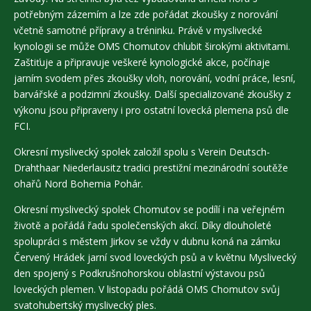
potřebným zázemím a lze zde pořádat zkoušky z norování
včetně samotné přípravy a tréninku. Právě v myslivecké
kynologii se může OMS Chomutov chlubit širokými aktivitami.
Zaštiťuje a připravuje veškeré kynologické akce, počínaje
jarním svodem přes zkoušky vloh, norování, vodní práce, lesní,
barvářské a podzimní zkoušky. Další specializované zkoušky z
výkonu jsou připraveny i pro ostatní lovecká plemena psů dle
FCI.
Okresní myslivecký spolek založil spolu s Verein Deutsch-
Drahthaar Niederlausitz tradici prestižní mezinárodní soutěže
ohařů Nord Bohemia Pohár.
Okresní myslivecký spolek Chomutov se podílí i na veřejném
životě a pořádá řadu společenských akcí. Díky dlouholeté
spolupráci s městem Jirkov se vždy v dubnu koná na zámku
Červený Hrádek jarní svod loveckých psů a v květnu Myslivecký
den spojený s Podkrušnohorskou oblastní výstavou psů
loveckých plemen. V listopadu pořádá OMS Chomutov svůj
svatohubertský myslivecký ples.