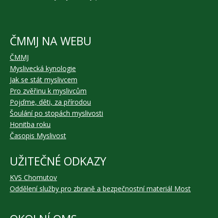
ČMMJ NA WEBU
ČMMJ
Myslivecká kynologie
Jak se stát myslivcem
Pro zvěřinu k myslivcům
Pojďme, děti, za přírodou
Šoulání po stopách myslivosti
Honitba roku
Časopis Myslivost
UŽITEČNÉ ODKAZY
KVS Chomutov
Oddělení služby pro zbraně a bezpečnostní materiál Most